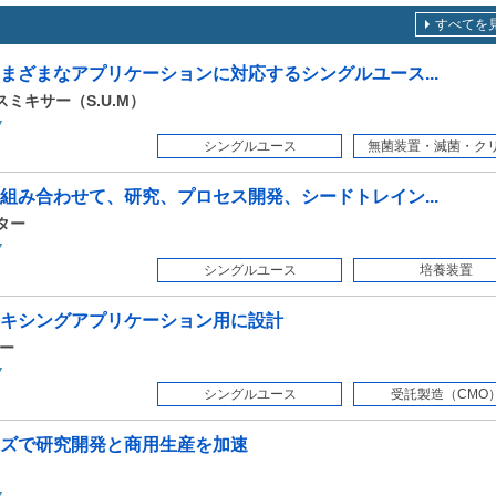
すべてを
まざまなアプリケーションに対応するシングルユース...
ユースミキサー（S.U.M）
ク
シングルユース
無菌装置・滅菌・クリー
組み合わせて、研究、プロセス開発、シードトレイン...
クター
ク
シングルユース
培養装置
キシングアプリケーション用に設計
サー
ク
シングルユース
受託製造（CMO
ズで研究開発と商用生産を加速
ク