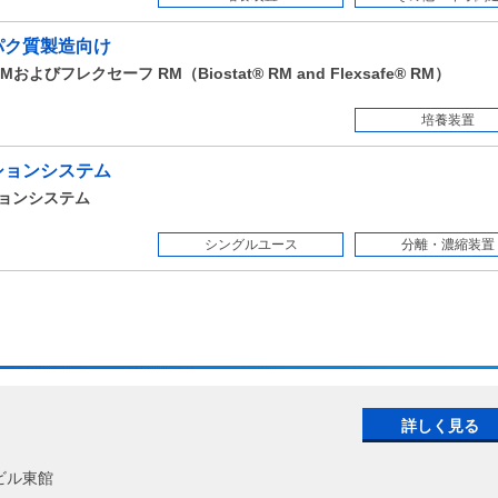
パク質製造向け
フレクセーフ RM（Biostat® RM and Flexsafe® RM）
培養装置
ションシステム
ーションシステム
シングルユース
分離・濃縮装置
詳しく見る
ビル東館