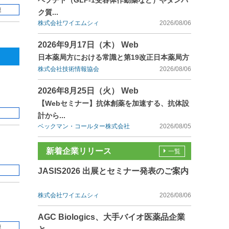
ペプチド（GLP-1受容体作動薬など）やタンパ
連
ク質...
株式会社ワイエムシィ
2026/08/06
2026年9月17日（木） Web
日本薬局方における常識と第19改正日本薬局方
株式会社技術情報協会
2026/08/06
2026年8月25日（火） Web
【Webセミナー】抗体創薬を加速する、抗体設
計から...
ベックマン・コールター株式会社
2026/08/05
新着企業リリース
一覧
JASIS2026 出展とセミナー発表のご案内
株式会社ワイエムシィ
2026/08/06
AGC Biologics、大手バイオ医薬品企業
連