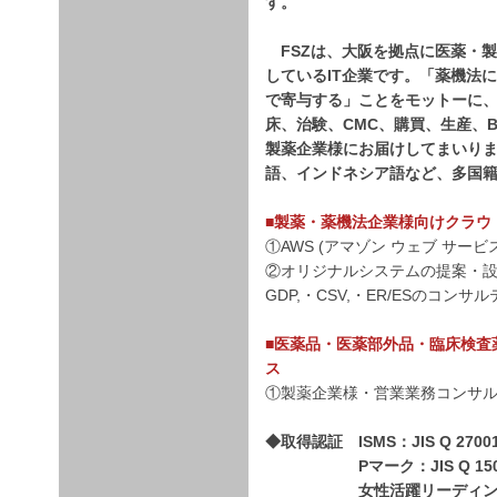
す。
FSZは、大阪を拠点に医薬・
しているIT企業です。「薬機法
で寄与する」ことをモットーに、2
床、治験、CMC、購買、生産、B
製薬企業様にお届けしてまいり
語、インドネシア語など、多国
■製薬・薬機法企業様向けクラウ
①AWS (アマゾン ウェブ サー
②オリジナルシステムの提案・設
GDP,・CSV,・ER/ESのコンサ
■医薬品・医薬部外品・臨床検査
ス
①製薬企業様・営業業務コンサ
◆取得認証 ISMS：JIS Q 2700
Pマーク：JIS Q 15001
女性活躍リーディングカ