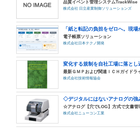
品質イベント管理システムTrackWise
株式会社 日立産業制御ソリューションズ
「紙と転記の負担をゼロへ。現場が
電子帳票ソリューション
株式会社日本テクノ開発
変化する規制を自社工場に落とし
最新ＧＭＰおよび関連ＩＣＨガイドライ
株式会社技術情報協会
◇デジタルにはないアナログの強
☆アナログ【穴でLOG】方式で文書管
株式会社ニューコン工業