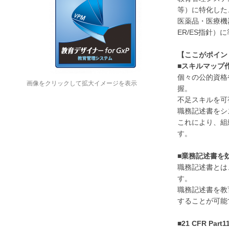
等）に特化した
医薬品・医療機器
ER/ES指針
【ここがポイン
■
スキルマップ
個々の公的資格
画像をクリックして拡大イメージを表示
握。
不足スキルを可
職務記述書をシ
これにより、組
す。
■業務記述書を
職務記述書とは
す。
職務記述書を教
することが可能
■21 CFR Pa