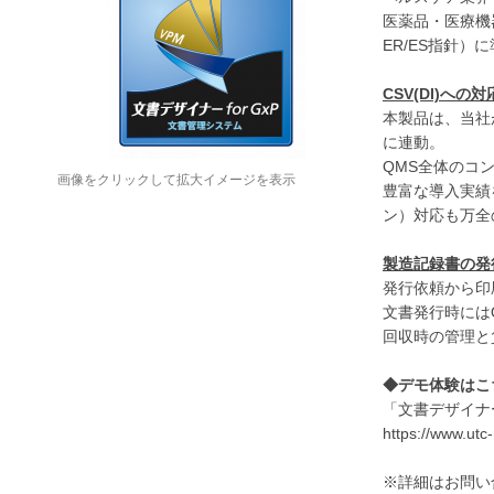
医薬品・医療機器
ER/ES指針
CSV(DI)への
本製品は、当社
に連動。
QMS全体のコ
画像をクリックして拡大イメージを表示
豊富な導入実績
ン）対応も万全
製造記録書の発
発行依頼から印
文書発行時には
回収時の管理と
◆デモ体験はこ
「文書デザイナー
https://www.utc
※詳細はお問い