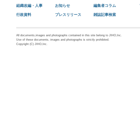
組織改編・人事
お知らせ
編集者コラム
行政資料
プレスリリース
雑誌記事検索
All documents,images and photographs contained in this site belong to JIHO,Inc.
Use of these documents, images and photographs is strictly prohibited.
Copyright (C) JIHO,Inc.