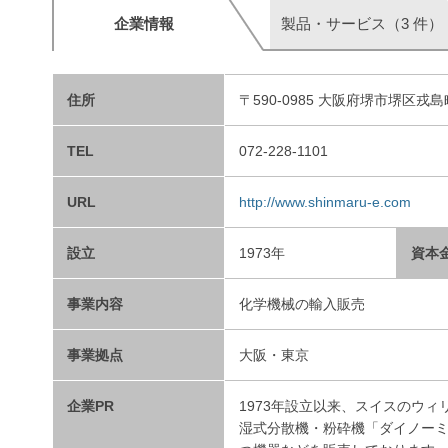
企業情報
製品・サービス（3 件）
住所
〒590-0985 大阪府堺市堺区戎
TEL
072-228-1101
URL
http://www.shinmaru-e.com
設立
1973年
資本
事業内容
化学機械の輸入販売
事業拠点
大阪・東京
企業PR
1973年設立以来、スイスのウ
湿式分散機・粉砕機「ダイノー