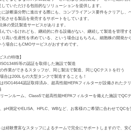
足していただける包括的なソリューションを提供します。
たに診断薬分野に進出する際にも、コンプライアンス要件をクリアし、
変化させる製品を発売するサポートをしています。
抗体の受託製造サービスがあります。
済んでいるけれども、継続的に作る設備がない、継続して製造を管理す
より高い生産性を求めている、という場合はもちろん、細胞株の開発か
いう場合にもCMOサービスがおすすめです。
ービスの特徴】
1、ISO13485等の認証を取得した施設で製造
ルの作業ができるスタッフが、同じ製法で製造、同じQCテストを行う
場合は200Lもの大型タンクで製造することも！
はISO14644認証取得済み、超高性能HEPAフィルターが設備されたク
過
7のクリーンルーム、Class5で超高性能HEPAフィルターを備えた施設でQC
、pH測定やELISA、HPLC、WBなど、お客様のご希望に合わせてQC
トは経験豊富なスタッフによるチームで完全にサポートしますので、安