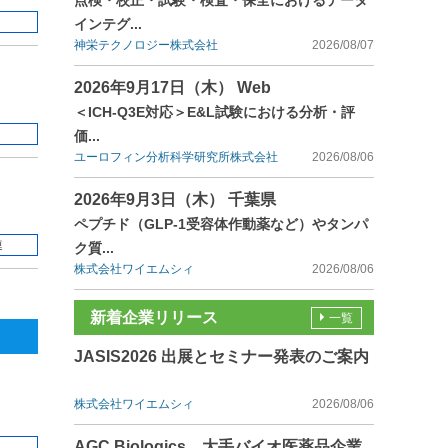
点検・校正・試験・検査・保全におけるデータ
インテグ...
神栄テクノロジー株式会社
2026/08/07
2026年9月17日（木） Web
＜ICH-Q3E対応＞E&L試験における分析・評
価...
ユーロフィン分析科学研究所株式会社
2026/08/06
2026年9月3日（木） 千葉県
ペプチド（GLP-1受容体作動薬など）やタンパ
連
ク質...
株式会社ワイエムシィ
2026/08/06
新着企業リリース
一覧
JASIS2026 出展とセミナー発表のご案内
株式会社ワイエムシィ
2026/08/06
AGC Biologics、大手バイオ医薬品企業