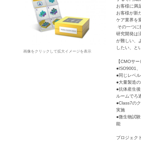
お客様に満
お客様が新
ケア業界を
その一つに
研究開発は
が難しい、
したい、と
画像をクリックして拡大イメージを表示
【CMOサ
●ISO900
●同じレベ
●大量製造の
●抗体産生後
ルームでろ
●Class
実施
●微生物試験
能
プロジェク