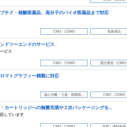
プチド・核酸医薬品、高分子のバイオ医薬品まで対応
CMO・CDMO
包装受託
ンドツーエンドのサービス
ービス
CMO・CDMO
受託製造（CMO
ロマトグラフィー精製に対応
遠心分離・ろ過・精製装...
CMO・CDMO
・カートリッジへの無菌充填や２次パッケージングを...
応しています
CMO・CDMO
充填・凍結乾燥