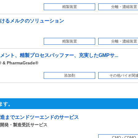
精製装置
分離・濃縮装置
けるメルクのソリューション
精製装置
分離・濃縮装置
ント、精製プロセスバッファー、充実したGMPサ...
 PharmaGrade®
添加剤
その他バイオ関
ます。
造までエンドツーエンドのサービス
開発・製造受託サービス
CMO・CDMO