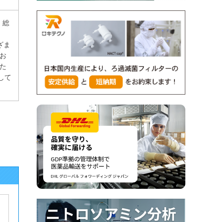
。総
、
まざま
お
た
して