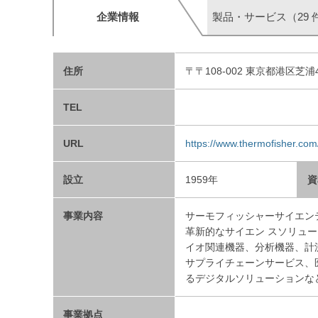
企業情報
製品・サービス（29 
住所
〒〒108-002 東京都港区芝
TEL
URL
https://www.thermofisher.com
設立
1959年
資
事業内容
サーモフィッシャーサイエン
革新的なサイエン スソリュ
イオ関連機器、分析機器、計
サプライチェーンサービス、
るデジタルソリューションな
事業拠点