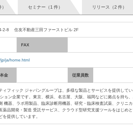
件）
セミナー（1 件）
リリース（2 件）
浦4-2-8 住友不動産三田ファーストビル 2F
FAX
/jp/ja/home.html
本金
従業員数
ティフィック ジャパングループは、多様な製品とサービスを提供してい
ーション企業です。東京、横浜、名古屋、大阪、福岡などに拠点を持ち、
測 機器、ラボ用製品、臨床診断用機器、研究・臨床検査試薬、クリニカ
医薬品開発・製造 受託サービス、クラウド型研究支援ツールをはじめと
どを提供しています。