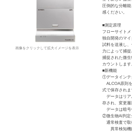
圧倒的な分離能
感ください。
■測定原理
フローサイトメ
独自開発のマイ
試料を送液し、
画像をクリックして拡大イメージを表示
力によって捕捉
捕捉された微生
カウントします
■新機能
①データインテ
ALCOA原則
式で保存されま
データはリアル
存され、変更履
データは暗号化
②微生物AI判
通常検査で取得
異常検知機能