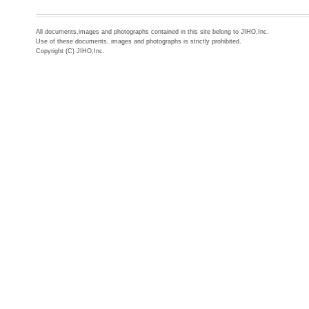
All documents,images and photographs contained in this site belong to JIHO,Inc.
Use of these documents, images and photographs is strictly prohibited.
Copyright (C) JIHO,Inc.