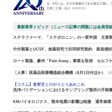
る。6月には、主力生産拠点である蔵王工場に『
王第二工場
...続き
2026/07/29
最新業界トピック（ニュース記事の閲覧には会員登
ステラファーマ、「ステボロニン」の一変申請 主要
中外製薬とUCSF、創薬研究で共同研究契約 新規標
ロート製薬、豪州「Pain Away」事業を取得 セル
〔人事〕医薬品医療機器総合機構（8月1日付ほか）
20
【コラム】査察官とのやりとりあれこれ
洗浄バリデーションにおけるサンプリング箇所の手順
KMバイオロジクス、熊本地震の影響は軽微 通常操