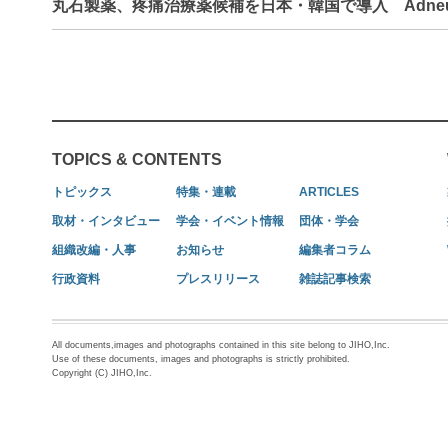
丸石製薬、疼痛治療薬候補を日本・韓国で導入 Adne
TOPICS & CONTENTS
トピックス
特集・連載
ARTICLES
取材・インタビュー
学会・イベント情報
団体・学会
組織改編・人事
お知らせ
編集者コラム
行政資料
プレスリリース
雑誌記事検索
All documents,images and photographs contained in this site belong to JIHO,Inc.
Use of these documents, images and photographs is strictly prohibited.
Copyright (C) JIHO,Inc.