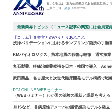
る。6月には、主力生産拠点である蔵王工場に『
王第二工場
...続き
2026/07/29
最新業界トピック（ニュース記事の閲覧には会員登
【コラム】査察官とのやりとりあれこれ
洗浄バリデーションにおけるサンプリング箇所の手順
KMバイオロジクス、熊本地震の影響は軽微 通常操
丸石製薬、疼痛治療薬候補を日本・韓国で導入 Adne
武田薬品、名古屋大と次世代臨床開発モデル構築で戦
PTJ ONLINE WEBセミナー
（WEBセミナー）わが国の治験の現状と課題を考える
JIHSなど、非病原性アメーバの腸管感染モデルを確