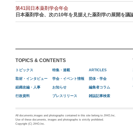
第41回日本薬剤学会年会
日本薬剤学会、次の10年を見据えた薬剤学の展開を議
TOPICS & CONTENTS
トピックス
特集・連載
ARTICLES
取材・インタビュー
学会・イベント情報
団体・学会
組織改編・人事
お知らせ
編集者コラム
行政資料
プレスリリース
雑誌記事検索
All documents,images and photographs contained in this site belong to JIHO,Inc.
Use of these documents, images and photographs is strictly prohibited.
Copyright (C) JIHO,Inc.