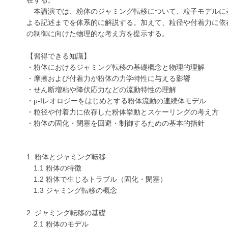
本講演では、粉体のジャミング転移について、粒子モデルに
よる記述までを体系的に解説する。加えて、粒径や付着力に依
の制御に向けた物理的な考え方を提示する。
【習得できる知識】
・粉体におけるジャミング転移の基礎概念と物理的理解
・摩擦および付着力が粉体の力学特性に与える影響
・せん断増粘や降伏応力などの流動特性の理解
・μ-Iレオロジーをはじめとする粉体流動の連続体モデル
・粒径や付着力に依存した粉体挙動とスケーリングの考え方
・粉体の固化・閉塞を回避・制御するための基本的指針
1. 粉体とジャミング転移
1.1 粉体の特徴
1.2 粉体で生じるトラブル（固化・閉塞）
1.3 ジャミング転移の概念
2. ジャミング転移の基礎
2.1 粉体のモデル