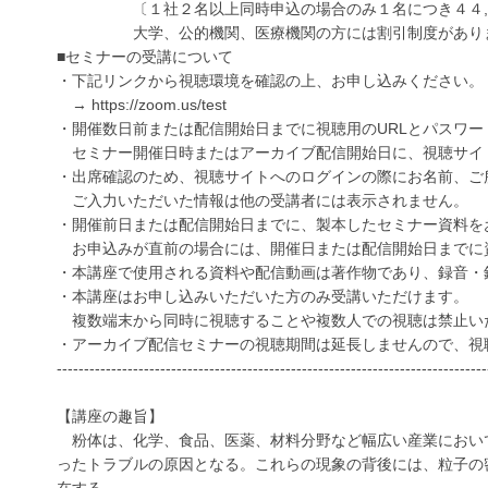
〔１社２名以上同時申込の場合のみ１名につき４４,
大学、公的機関、医療機関の方には割引制度があります
■セミナーの受講について
・下記リンクから視聴環境を確認の上、お申し込みください。
→ https://zoom.us/test
・開催数日前または配信開始日までに視聴用のURLとパスワ
セミナー開催日時またはアーカイブ配信開始日に、視聴サイ
・出席確認のため、視聴サイトへのログインの際にお名前、ご
ご入力いただいた情報は他の受講者には表示されません。
・開催前日または配信開始日までに、製本したセミナー資料を
お申込みが直前の場合には、開催日または配信開始日までに
・本講座で使用される資料や配信動画は著作物であり、録音・
・本講座はお申し込みいただいた方のみ受講いただけます。
複数端末から同時に視聴することや複数人での視聴は禁止い
・アーカイブ配信セミナーの視聴期間は延長しませんので、視
-------------------------------------------------------------------------------
【講座の趣旨】
粉体は、化学、食品、医薬、材料分野など幅広い産業におい
ったトラブルの原因となる。これらの現象の背後には、粒子の
在する。