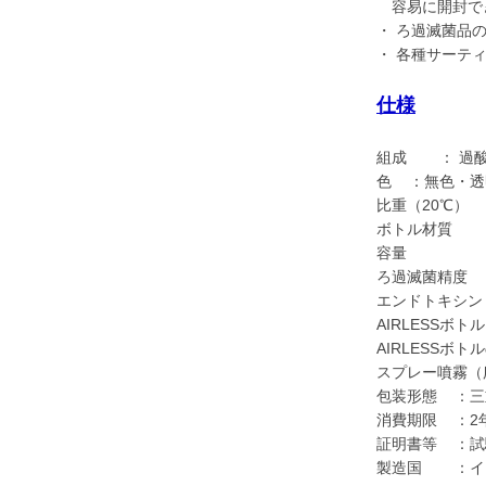
容易に開封で
・ ろ過滅菌品
・ 各種サーテ
仕様
組成 ： 過酸化
色 ：無色・透
比重（20℃） ： 
ボトル材質 ：
容量 ：
ろ過滅菌精度 ：
エンドトキシン・
AIRLESS
AIRLESS
スプレー噴霧（
包装形態 ：三重ポリ
消費期限 ：2
証明書等 ：試験
製造国 ：イ