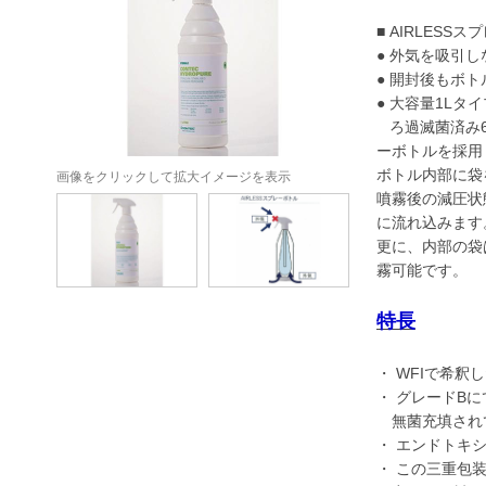
■ AIRLESS
● 外気を吸引
● 開封後もボ
● 大容量1Lタ
ろ過滅菌済み6
ーボトルを採
ボトル内部に袋を設
画像をクリックして拡大イメージを表示
噴霧後の減圧状
に流れ込みます
更に、内部の袋
霧可能です。
特長
・ WFIで希
・ グレードB
無菌充填され
・ エンドトキシ
・ この三重包装袋