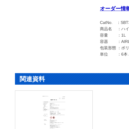
オーダー情
CatNo. ：SBT
商品名 ：ハイド
容量 ：1L
容器 ：AIR
包装形態 ：ポ
単位 ：6本 /
関連資料