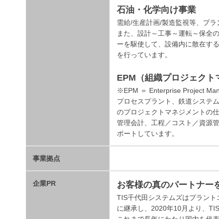
石油・化学向け事業
需給/生産計画/製造監視等、プ
また、設計～工事～運転～保全の
ーを駆使して、設備内に散在す
を行っています。
EPM（組織プロジェク
※EPM ＝ Enterprise Project Ma
プロセスプラント、鉄道システ
のプロジェクトマネジメントの
管理会計、工程／コスト／資源
ポートしています。
事業拠点
企業PR
お客様の真のパートナー
TIS千代田システムズはプラン
に継承し、2020年10月より、
これまで長年にわたり国内を代