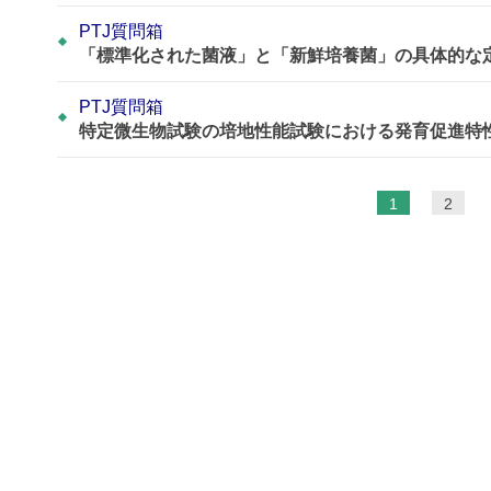
PTJ質問箱
「標準化された菌液」と「新鮮培養菌」の具体的な
PTJ質問箱
特定微生物試験の培地性能試験における発育促進特性
ペ
1
2
ー
ジ