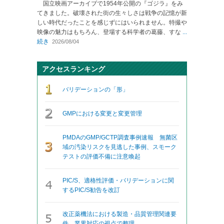
国立映画アーカイブで1954年公開の『ゴジラ』をみ
てきました。破壊された街の生々しさは戦争の記憶が新
しい時代だったことを感じずにはいられません。特撮や
映像の魅力はもちろん、登場する科学者の葛藤、すな
...
続き
2026/08/04
アクセスランキング
バリデーションの「形」
GMPにおける変更と変更管理
PMDAのGMP/GCTP調査事例速報 無菌区
域の汚染リスクを見逃した事例、スモーク
テストの評価不備に注意喚起
PIC/S、適格性評価・バリデーションに関
するPIC/S勧告を改訂
改正薬機法における製造・品質管理関連要
件、業界対応の視点で整理