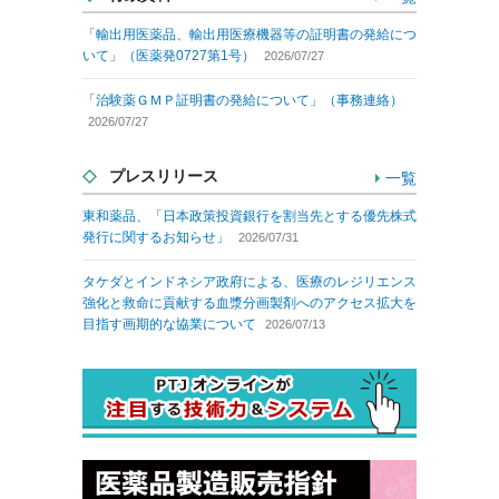
「輸出用医薬品、輸出用医療機器等の証明書の発給につ
いて」（医薬発0727第1号）
2026/07/27
「治験薬ＧＭＰ証明書の発給について」（事務連絡）
2026/07/27
プレスリリース
一覧
東和薬品、「日本政策投資銀行を割当先とする優先株式
発行に関するお知らせ」
2026/07/31
タケダとインドネシア政府による、医療のレジリエンス
強化と救命に貢献する血漿分画製剤へのアクセス拡大を
目指す画期的な協業について
2026/07/13