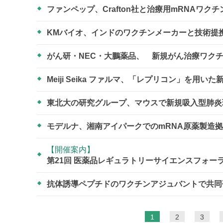
ファンペップ、Crafton社と治療用mRNAワク
KMバイオ、インドのワクチンメーカーと技術提
がん研・NEC・大鵬薬品、 新規がん治療ワクチ
Meiji Seika ファルマ、「レプリコン」を
東北大の研究グループ、マウスで新規吸入型肺
モデルナ、湘南アイパークでのmRNA原薬製造
【開催案内】
第21回 医薬品レギュラトリーサイエンスフォー
抗体誘導ペプチドのワクチンアジュバントで共
ペ
1
2
3