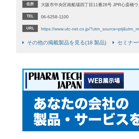
住所
大阪市中央区南船場四丁目11番28号 JPR心斎橋
TEL
06-6258-1100
URL
https://www.utc-net.co.jp/?utm_source=ptj&ut
その他の掲載製品を見る(18 製品)
セミナー情