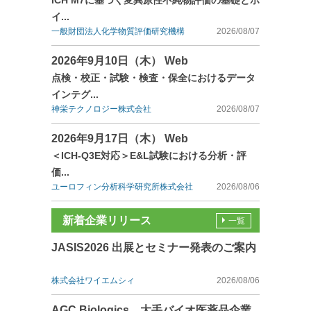
ICH M7に基づく変異原性不純物評価の基礎とポ
イ...
一般財団法人化学物質評価研究機構
2026/08/07
2026年9月10日（木） Web
点検・校正・試験・検査・保全におけるデータ
インテグ...
神栄テクノロジー株式会社
2026/08/07
2026年9月17日（木） Web
＜ICH-Q3E対応＞E&L試験における分析・評
価...
ユーロフィン分析科学研究所株式会社
2026/08/06
新着企業リリース
一覧
JASIS2026 出展とセミナー発表のご案内
株式会社ワイエムシィ
2026/08/06
AGC Biologics、大手バイオ医薬品企業