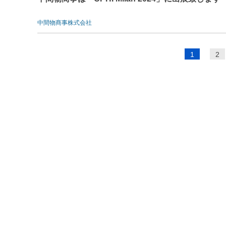
中間物商事株式会社
ペ
1
2
ー
ジ