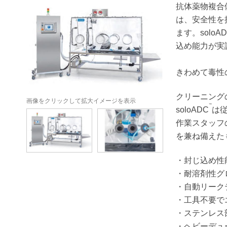
抗体薬物複合
は、安全性を
ます。soloA
込め能力が実
きわめて毒性
クリーニング
画像をクリックして拡大イメージを表示
™
soloADC
は
作業スタッフ
を兼ね備えた
・封じ込め性能 
・耐溶剤性グ
・自動リーク
・工具不要で
・ステンレス
・ヘビーデュ