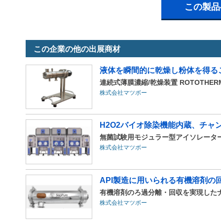
この製品
この企業の他の出展商材
液体を瞬間的に乾燥し粉体を得るこ
連続式薄膜濃縮/乾燥装置 ROTOTHERM 
株式会社マツボー
H2O2バイオ除染機能内蔵、チャ
無菌試験用モジュラー型アイソレーター Bio
株式会社マツボー
API製造に用いられる有機溶剤の回
有機溶剤のろ過分離・回収を実現した
株式会社マツボー