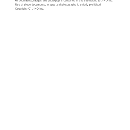
All documents,images and photographs contained in this site belong to JIHO,Inc.
Use of these documents, images and photographs is strictly prohibited.
Copyright (C) JIHO,Inc.