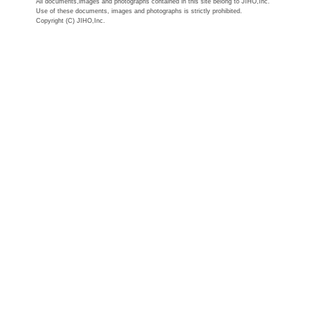
All documents,images and photographs contained in this site belong to JIHO,Inc.
Use of these documents, images and photographs is strictly prohibited.
Copyright (C) JIHO,Inc.