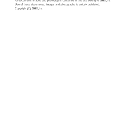
All documents,images and photographs contained in this site belong to JIHO,Inc.
Use of these documents, images and photographs is strictly prohibited.
Copyright (C) JIHO,Inc.