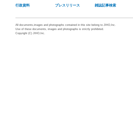
行政資料
プレスリリース
雑誌記事検索
All documents,images and photographs contained in this site belong to JIHO,Inc.
Use of these documents, images and photographs is strictly prohibited.
Copyright (C) JIHO,Inc.