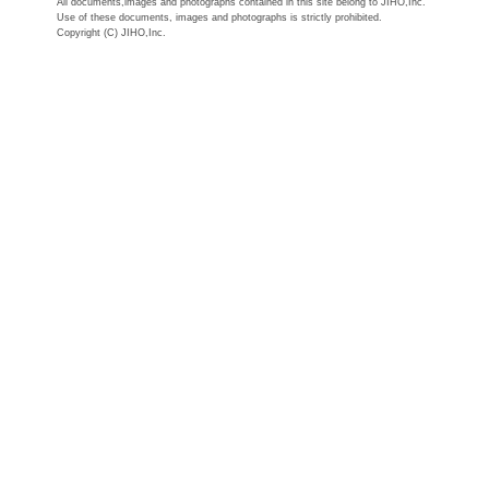
All documents,images and photographs contained in this site belong to JIHO,Inc.
Use of these documents, images and photographs is strictly prohibited.
Copyright (C) JIHO,Inc.