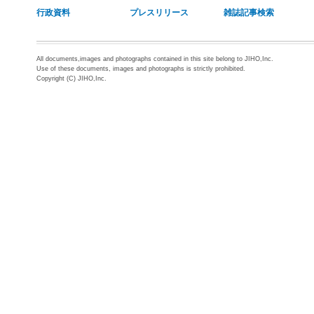
行政資料
プレスリリース
雑誌記事検索
All documents,images and photographs contained in this site belong to JIHO,Inc.
Use of these documents, images and photographs is strictly prohibited.
Copyright (C) JIHO,Inc.