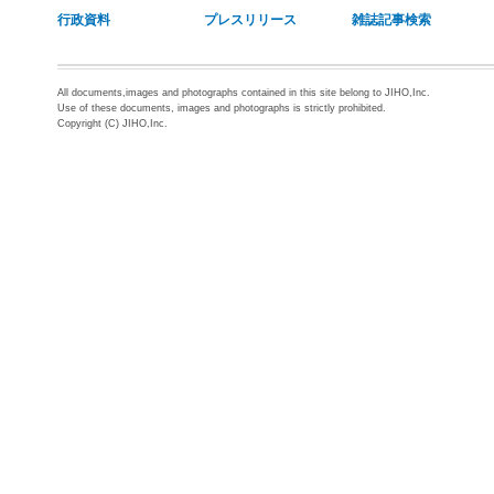
行政資料
プレスリリース
雑誌記事検索
All documents,images and photographs contained in this site belong to JIHO,Inc.
Use of these documents, images and photographs is strictly prohibited.
Copyright (C) JIHO,Inc.