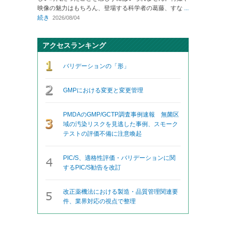
映像の魅力はもちろん、登場する科学者の葛藤、すな
...
続き
2026/08/04
アクセスランキング
バリデーションの「形」
GMPにおける変更と変更管理
PMDAのGMP/GCTP調査事例速報 無菌区
域の汚染リスクを見逃した事例、スモーク
テストの評価不備に注意喚起
PIC/S、適格性評価・バリデーションに関
するPIC/S勧告を改訂
改正薬機法における製造・品質管理関連要
件、業界対応の視点で整理