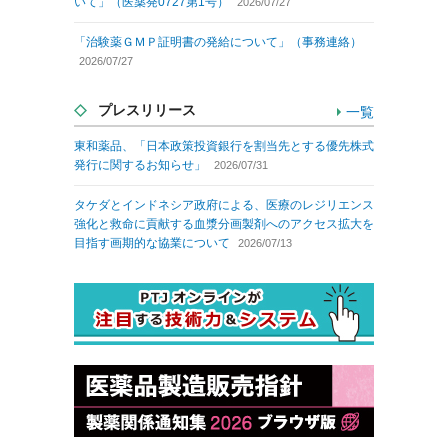
いて」（医薬発0727第1号）
2026/07/27
「治験薬ＧＭＰ証明書の発給について」（事務連絡）
2026/07/27
プレスリリース
一覧
東和薬品、「日本政策投資銀行を割当先とする優先株式
発行に関するお知らせ」
2026/07/31
タケダとインドネシア政府による、医療のレジリエンス
強化と救命に貢献する血漿分画製剤へのアクセス拡大を
目指す画期的な協業について
2026/07/13