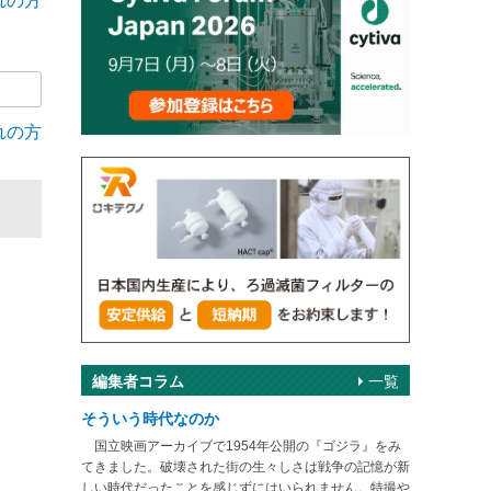
れの方
れの方
編集者コラム
一覧
そういう時代なのか
国立映画アーカイブで1954年公開の『ゴジラ』をみ
てきました。破壊された街の生々しさは戦争の記憶が新
しい時代だったことを感じずにはいられません。特撮や