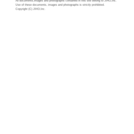
All documents,images and photographs contained in this site belong to JIHO,Inc.
Use of these documents, images and photographs is strictly prohibited.
Copyright (C) JIHO,Inc.