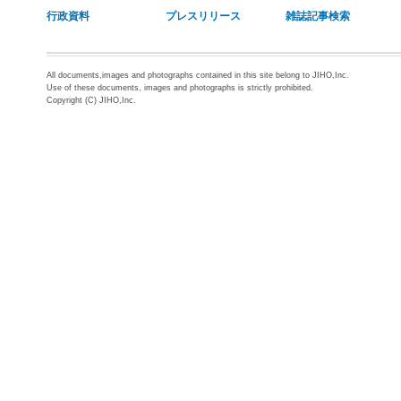
行政資料
プレスリリース
雑誌記事検索
All documents,images and photographs contained in this site belong to JIHO,Inc.
Use of these documents, images and photographs is strictly prohibited.
Copyright (C) JIHO,Inc.