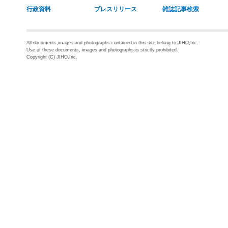
行政資料
プレスリリース
雑誌記事検索
All documents,images and photographs contained in this site belong to JIHO,Inc.
Use of these documents, images and photographs is strictly prohibited.
Copyright (C) JIHO,Inc.