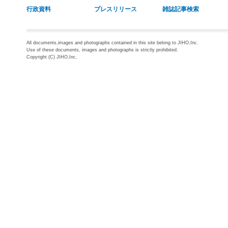
行政資料
プレスリリース
雑誌記事検索
All documents,images and photographs contained in this site belong to JIHO,Inc.
Use of these documents, images and photographs is strictly prohibited.
Copyright (C) JIHO,Inc.