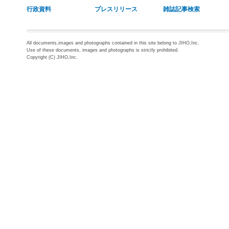
行政資料
プレスリリース
雑誌記事検索
All documents,images and photographs contained in this site belong to JIHO,Inc.
Use of these documents, images and photographs is strictly prohibited.
Copyright (C) JIHO,Inc.