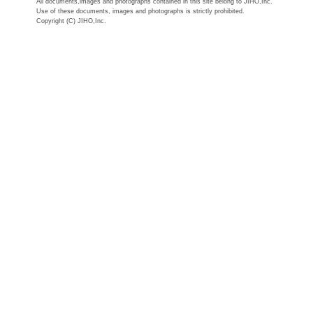
All documents,images and photographs contained in this site belong to JIHO,Inc.
Use of these documents, images and photographs is strictly prohibited.
Copyright (C) JIHO,Inc.