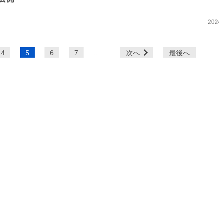
202
…
4
5
6
7
次へ
最後へ