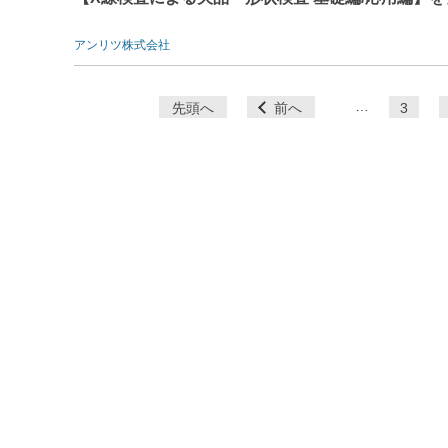
アンリツ株式会社
ペ
…
先頭へ
前へ
3
ー
ジ