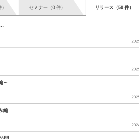
件）
セミナー（0 件）
リリース（58 件）
～
202
202
編～
202
み編
202
公開